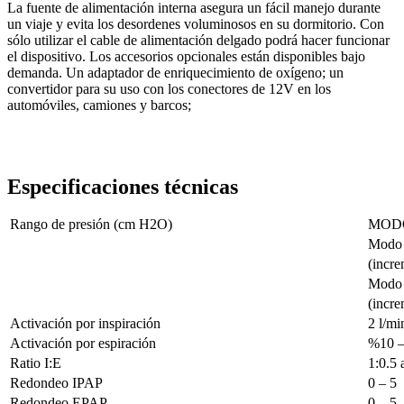
La fuente de alimentación interna asegura un fácil manejo durante
un viaje y evita los desordenes voluminosos en su dormitorio. Con
sólo utilizar el cable de alimentación delgado podrá hacer funcionar
el dispositivo. Los accesorios opcionales están disponibles bajo
demanda. Un adaptador de enriquecimiento de oxígeno; un
convertidor para su uso con los conectores de 12V en los
automóviles, camiones y barcos;
Especificaciones técnicas
Rango de presión (cm H2O)
MODO 
Modo 
(incre
Modo 
(incre
Activación por inspiración
2 l/mi
Activación por espiración
%10 – 
Ratio I:E
1:0.5 
Redondeo IPAP
0 – 5
Redondeo EPAP
0 – 5