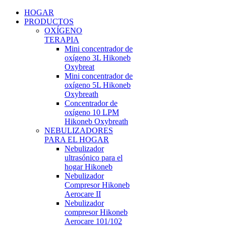
HOGAR
PRODUCTOS
OXÍGENO
TERAPIA
Mini concentrador de
oxígeno 3L Hikoneb
Oxybreat
Mini concentrador de
oxígeno 5L Hikoneb
Oxybreath
Concentrador de
oxígeno 10 LPM
Hikoneb Oxybreath
NEBULIZADORES
PARA EL HOGAR
Nebulizador
ultrasónico para el
hogar Hikoneb
Nebulizador
Compresor Hikoneb
Aerocare II
Nebulizador
compresor Hikoneb
Aerocare 101/102