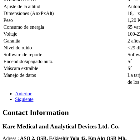
Ajuste de la altitud
Autom
Dimensiones (AnxPxAlt)
18,1 x
Peso
1,20 
Consumo de energía
65 vat
Voltaje
100-2
Garantía
2 año
Nivel de ruido
<29 d
Software de reporte
Softw
Encendido/apagado auto.
Sí
Máscara extraíble
Sí
Manejo de datos
La tar
de los
Anterior
Siguiente
Contact Information
Kare Medical and Analytical Devices Ltd. Co.
Adress :
ASO 2. OSB, Eskisehir Yolu 42. Km Alcı OSB Mh,