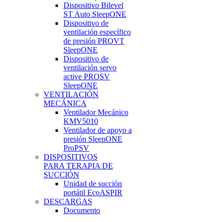
Dispositivo Bilevel
ST Auto SleepONE
Dispositivo de
ventilación específico
de presión PROVT
SleepONE
Dispositivo de
ventilación servo
active PROSV
SleepONE
VENTILACIÓN
MECÁNICA
Ventilador Mecánico
KMV5010
Ventilador de apoyo a
presión SleepONE
ProPSV
DISPOSITIVOS
PARA TERAPIA DE
SUCCIÓN
Unidad de succión
portátil EcoASPIR
DESCARGAS
Documento