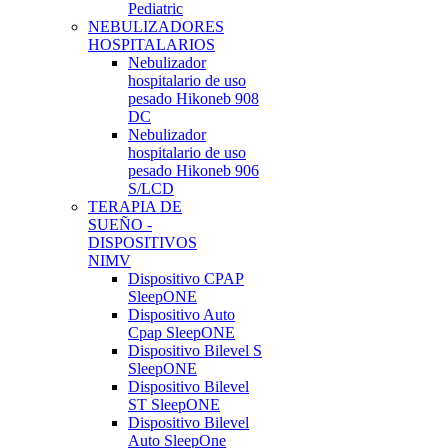
Pediatric
NEBULIZADORES
HOSPITALARIOS
Nebulizador
hospitalario de uso
pesado Hikoneb 908
DC
Nebulizador
hospitalario de uso
pesado Hikoneb 906
S/LCD
TERAPIA DE
SUEÑO -
DISPOSITIVOS
NIMV
Dispositivo CPAP
SleepONE
Dispositivo Auto
Cpap SleepONE
Dispositivo Bilevel S
SleepONE
Dispositivo Bilevel
ST SleepONE
Dispositivo Bilevel
Auto SleepOne