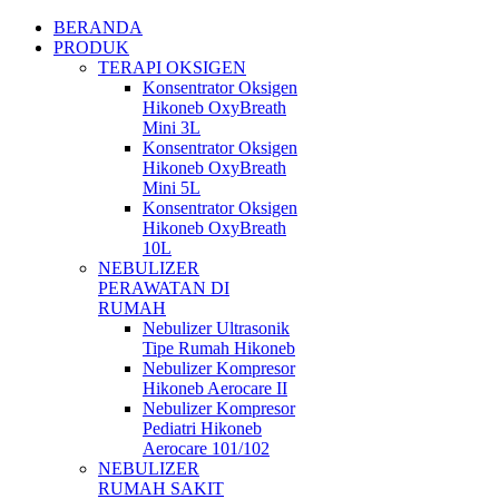
BERANDA
PRODUK
TERAPI OKSIGEN
Konsentrator Oksigen
Hikoneb OxyBreath
Mini 3L
Konsentrator Oksigen
Hikoneb OxyBreath
Mini 5L
Konsentrator Oksigen
Hikoneb OxyBreath
10L
NEBULIZER
PERAWATAN DI
RUMAH
Nebulizer Ultrasonik
Tipe Rumah Hikoneb
Nebulizer Kompresor
Hikoneb Aerocare II
Nebulizer Kompresor
Pediatri Hikoneb
Aerocare 101/102
NEBULIZER
RUMAH SAKIT