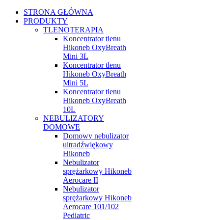
STRONA GŁÓWNA
PRODUKTY
TLENOTERAPIA
Koncentrator tlenu
Hikoneb OxyBreath
Mini 3L
Koncentrator tlenu
Hikoneb OxyBreath
Mini 5L
Koncentrator tlenu
Hikoneb OxyBreath
10L
NEBULIZATORY
DOMOWE
Domowy nebulizator
ultradźwiękowy
Hikoneb
Nebulizator
sprężarkowy Hikoneb
Aerocare II
Nebulizator
sprężarkowy Hikoneb
Aerocare 101/102
Pediatric