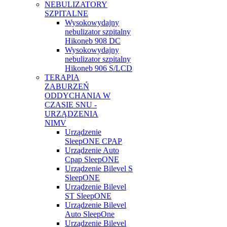
NEBULIZATORY
SZPITALNE
Wysokowydajny
nebulizator szpitalny
Hikoneb 908 DC
Wysokowydajny
nebulizator szpitalny
Hikoneb 906 S/LCD
TERAPIA
ZABURZEŃ
ODDYCHANIA W
CZASIE SNU -
URZĄDZENIA
NIMV
Urządzenie
SleepONE CPAP
Urządzenie Auto
Cpap SleepONE
Urządzenie Bilevel S
SleepONE
Urządzenie Bilevel
ST SleepONE
Urządzenie Bilevel
Auto SleepOne
Urządzenie Bilevel