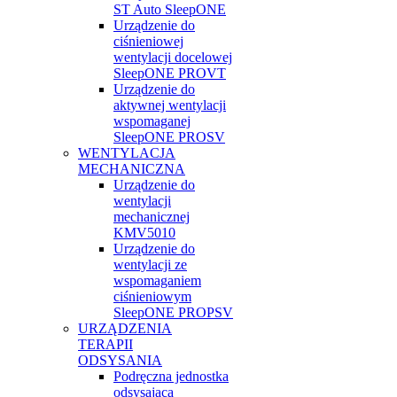
ST Auto SleepONE
Urządzenie do
ciśnieniowej
wentylacji docelowej
SleepONE PROVT
Urządzenie do
aktywnej wentylacji
wspomaganej
SleepONE PROSV
WENTYLACJA
MECHANICZNA
Urządzenie do
wentylacji
mechanicznej
KMV5010
Urządzenie do
wentylacji ze
wspomaganiem
ciśnieniowym
SleepONE PROPSV
URZĄDZENIA
TERAPII
ODSYSANIA
Podręczna jednostka
odsysająca