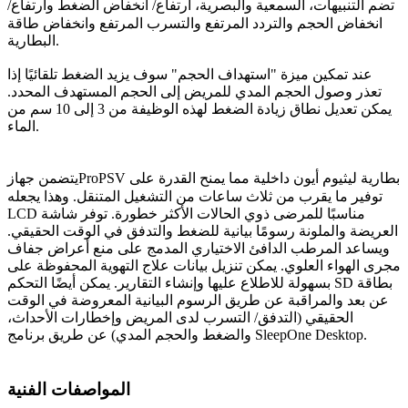
تضم التنبيهات، السمعية والبصرية، ارتفاع/ انخفاض الضغط وارتفاع/
انخفاض الحجم والتردد المرتفع والتسرب المرتفع وانخفاض طاقة
البطارية.
عند تمكين ميزة
"استهداف الحجم"
سوف يزيد الضغط تلقائيًا إذا
تعذر وصول الحجم المدي للمريض إلى الحجم المستهدف المحدد.
يمكن تعديل نطاق زيادة الضغط لهذه الوظيفة من 3 إلى 10 سم من
الماء.
بطارية ليثيوم أيون داخلية مما يمنح القدرة على
ProPSV
يتضمن جهاز
توفير ما يقرب من ثلاث ساعات من التشغيل المتنقل. وهذا يجعله
مناسبًا للمرضى ذوي الحالات الأكثر خطورة. توفر شاشة
LCD
العريضة والملونة رسومًا بيانية للضغط والتدفق في الوقت الحقيقي.
ويساعد المرطب الدافئ الاختياري المدمج على منع أعراض جفاف
مجرى الهواء العلوي. يمكن تنزيل بيانات علاج التهوية المحفوظة على
بطاقة
SD
بسهولة للاطلاع عليها وإنشاء التقارير. يمكن أيضًا التحكم
عن بعد والمراقبة عن طريق الرسوم البيانية المعروضة في الوقت
الحقيقي (التدفق/ التسرب لدى المريض وإخطارات الأحداث،
.
SleepOne Desktop
والضغط والحجم المدي) عن طريق برنامج
المواصفات الفنية