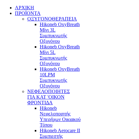
ΑΡΧΙΚΗ
ΠΡΟΪΟΝΤΑ
ΟΞΥΓΟΝΟΘΕΡΑΠΕΙΑ
Hikoneb OxyBreath
Μίνι 3L
Συμπυκνωτής
Οξυγόνου
Hikoneb OxyBreath
Μίνι 5L
Συμπυκνωτής
Οξυγόνου
Hikoneb OxyBreath
10LPM
Συμπυκνωτής
Οξυγόνου
ΝΕΦΕΛΟΠΟΙΗΤΕΣ
ΓΙΑ ΚΑΤ 'ΟΙΚΟΝ
ΦΡΟΝΤΙΔΑ
Hikoneb
Νεφελοποιητής
Υπερήχων Οικιακού
Τύπου
Hikoneb Aerocare II
Συμπιεστής