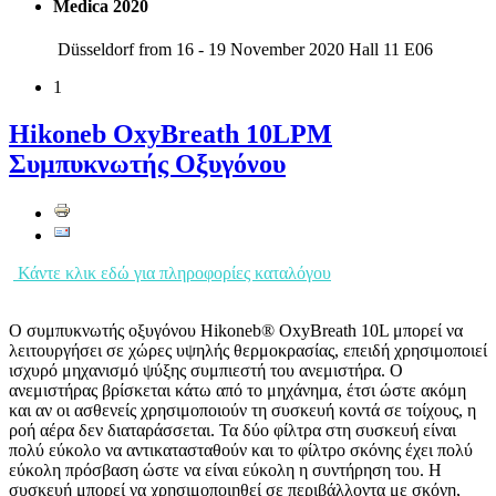
Medica 2020
Düsseldorf from 16 - 19 November 2020 Hall 11 E06
1
Hikoneb OxyBreath 10LPM
Συμπυκνωτής Οξυγόνου
Κάντε κλικ εδώ για πληροφορίες καταλόγου
Ο συμπυκνωτής οξυγόνου Hikoneb® OxyBreath 10L μπορεί να
λειτουργήσει σε χώρες υψηλής θερμοκρασίας, επειδή χρησιμοποιεί
ισχυρό μηχανισμό ψύξης συμπιεστή του ανεμιστήρα. Ο
ανεμιστήρας βρίσκεται κάτω από το μηχάνημα, έτσι ώστε ακόμη
και αν οι ασθενείς χρησιμοποιούν τη συσκευή κοντά σε τοίχους, η
ροή αέρα δεν διαταράσσεται. Τα δύο φίλτρα στη συσκευή είναι
πολύ εύκολο να αντικατασταθούν και το φίλτρο σκόνης έχει πολύ
εύκολη πρόσβαση ώστε να είναι εύκολη η συντήρηση του. Η
συσκευή μπορεί να χρησιμοποιηθεί σε περιβάλλοντα με σκόνη,