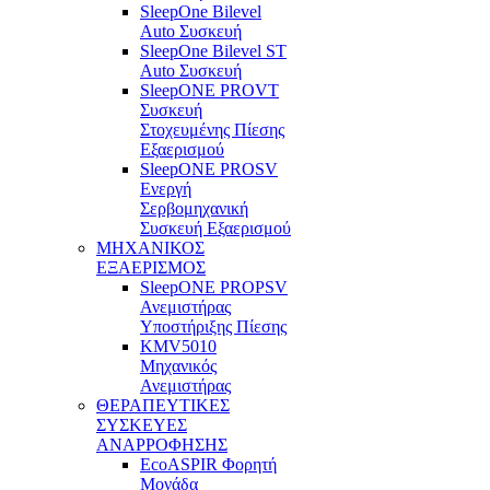
SleepOne Bilevel
Auto Συσκευή
SleepOne Bilevel ST
Auto Συσκευή
SleepONE PROVT
Συσκευή
Στοχευμένης Πίεσης
Εξαερισμού
SleepONE PROSV
Ενεργή
Σερβομηχανική
Συσκευή Εξαερισμού
ΜΗΧΑΝΙΚΟΣ
ΕΞΑΕΡΙΣΜΟΣ
SleepONE PROPSV
Ανεμιστήρας
Υποστήριξης Πίεσης
KMV5010
Μηχανικός
Ανεμιστήρας
ΘΕΡΑΠΕΥΤΙΚΕΣ
ΣΥΣΚΕΥΕΣ
ΑΝΑΡΡΟΦΗΣΗΣ
EcoASPIR Φορητή
Μονάδα