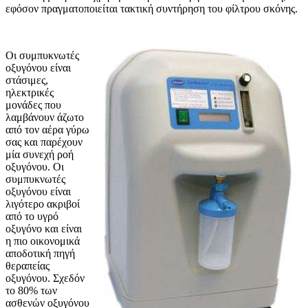
εφόσον πραγματοποιείται τακτική συντήρηση του φίλτρου σκόνης.
Οι συμπυκνωτές
οξυγόνου είναι
στάσιμες,
ηλεκτρικές
μονάδες που
λαμβάνουν άζωτο
από τον αέρα γύρω
σας και παρέχουν
μία συνεχή ροή
οξυγόνου. Οι
συμπυκνωτές
οξυγόνου είναι
λιγότερο ακριβοί
από το υγρό
οξυγόνο και είναι
η πιο οικονομικά
αποδοτική πηγή
θεραπείας
οξυγόνου. Σχεδόν
το 80% των
ασθενών οξυγόνου