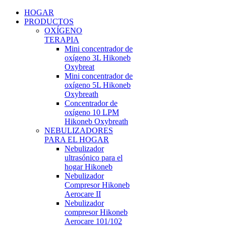
HOGAR
PRODUCTOS
OXÍGENO
TERAPIA
Mini concentrador de
oxígeno 3L Hikoneb
Oxybreat
Mini concentrador de
oxígeno 5L Hikoneb
Oxybreath
Concentrador de
oxígeno 10 LPM
Hikoneb Oxybreath
NEBULIZADORES
PARA EL HOGAR
Nebulizador
ultrasónico para el
hogar Hikoneb
Nebulizador
Compresor Hikoneb
Aerocare II
Nebulizador
compresor Hikoneb
Aerocare 101/102