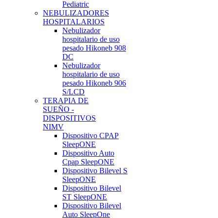
Pediatric
NEBULIZADORES
HOSPITALARIOS
Nebulizador
hospitalario de uso
pesado Hikoneb 908
DC
Nebulizador
hospitalario de uso
pesado Hikoneb 906
S/LCD
TERAPIA DE
SUEÑO -
DISPOSITIVOS
NIMV
Dispositivo CPAP
SleepONE
Dispositivo Auto
Cpap SleepONE
Dispositivo Bilevel S
SleepONE
Dispositivo Bilevel
ST SleepONE
Dispositivo Bilevel
Auto SleepOne