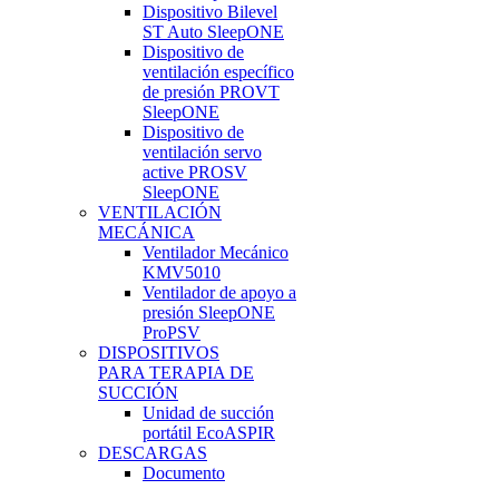
Dispositivo Bilevel
ST Auto SleepONE
Dispositivo de
ventilación específico
de presión PROVT
SleepONE
Dispositivo de
ventilación servo
active PROSV
SleepONE
VENTILACIÓN
MECÁNICA
Ventilador Mecánico
KMV5010
Ventilador de apoyo a
presión SleepONE
ProPSV
DISPOSITIVOS
PARA TERAPIA DE
SUCCIÓN
Unidad de succión
portátil EcoASPIR
DESCARGAS
Documento