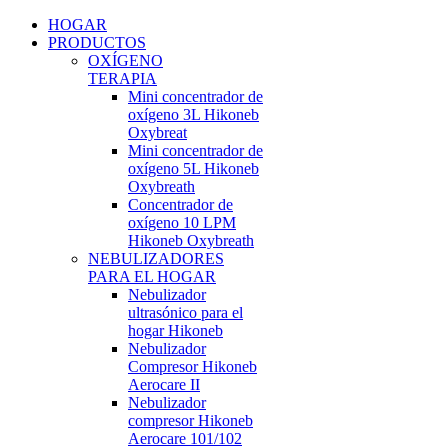
HOGAR
PRODUCTOS
OXÍGENO
TERAPIA
Mini concentrador de
oxígeno 3L Hikoneb
Oxybreat
Mini concentrador de
oxígeno 5L Hikoneb
Oxybreath
Concentrador de
oxígeno 10 LPM
Hikoneb Oxybreath
NEBULIZADORES
PARA EL HOGAR
Nebulizador
ultrasónico para el
hogar Hikoneb
Nebulizador
Compresor Hikoneb
Aerocare II
Nebulizador
compresor Hikoneb
Aerocare 101/102