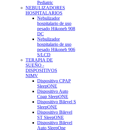
Pediatric
NEBULIZADORES
HOSPITALARIOS
Nebulizador
hospitalario de uso
pesado Hikoneb 908
DC
Nebulizador
hospitalario de uso
pesado Hikoneb 906
S/LCD
TERAPIA DE
SUEÑO -
DISPOSITIVOS
NIMV
Dispositivo CPAP
SleepONE
Dispositivo Auto
Cpap SleepONE
Dispositivo Bilevel S
SleepONE
Dispositivo Bilevel
ST SleepONE
Dispositivo Bilevel
Auto SleepOne