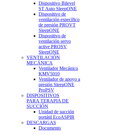
Dispositivo Bilevel
ST Auto SleepONE
Dispositivo de
ventilación específico
de presión PROVT
SleepONE
Dispositivo de
ventilación servo
active PROSV
SleepONE
VENTILACIÓN
MECÁNICA
Ventilador Mecánico
KMV5010
Ventilador de apoyo a
presión SleepONE
ProPSV
DISPOSITIVOS
PARA TERAPIA DE
SUCCIÓN
Unidad de succión
portátil EcoASPIR
DESCARGAS
Documento