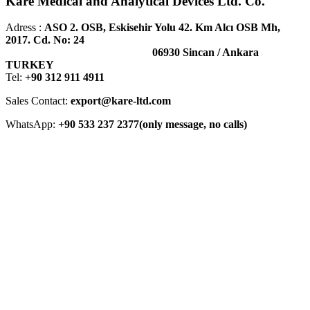
Kare Medical and Analytical Devices Ltd. Co.
Adress :
ASO 2. OSB, Eskisehir Yolu 42. Km Alcı OSB Mh,
2017. Cd. No: 24
06930 Sincan / Ankara
TURKEY
Tel:
+90 312 911 4911
Sales Contact:
export@kare-ltd.com
WhatsApp:
+90 533 237 2377(only message, no calls)