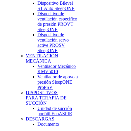
Dispositivo Bilevel
ST Auto SleepONE
Dispositivo de
ventilación específico
de presión PROVT
SleepONE
Dispositivo de
ventilación servo
active PROSV
SleepONE
VENTILACIÓN
MECÁNICA
Ventilador Mecánico
KMV5010
Ventilador de apoyo a
presión SleepONE
ProPSV
DISPOSITIVOS
PARA TERAPIA DE
SUCCIÓN
Unidad de succión
portátil EcoASPIR
DESCARGAS
Documento