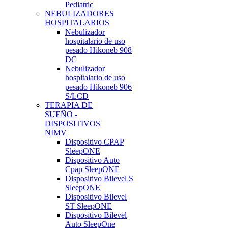
Pediatric
NEBULIZADORES
HOSPITALARIOS
Nebulizador
hospitalario de uso
pesado Hikoneb 908
DC
Nebulizador
hospitalario de uso
pesado Hikoneb 906
S/LCD
TERAPIA DE
SUEÑO -
DISPOSITIVOS
NIMV
Dispositivo CPAP
SleepONE
Dispositivo Auto
Cpap SleepONE
Dispositivo Bilevel S
SleepONE
Dispositivo Bilevel
ST SleepONE
Dispositivo Bilevel
Auto SleepOne