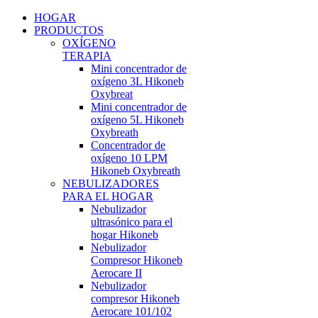
HOGAR
PRODUCTOS
OXÍGENO
TERAPIA
Mini concentrador de
oxígeno 3L Hikoneb
Oxybreat
Mini concentrador de
oxígeno 5L Hikoneb
Oxybreath
Concentrador de
oxígeno 10 LPM
Hikoneb Oxybreath
NEBULIZADORES
PARA EL HOGAR
Nebulizador
ultrasónico para el
hogar Hikoneb
Nebulizador
Compresor Hikoneb
Aerocare II
Nebulizador
compresor Hikoneb
Aerocare 101/102