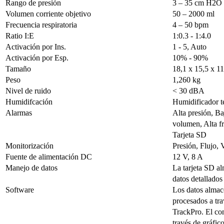
Rango de presión
3 – 35 cm H2O
Volumen corriente objetivo
50 – 2000 ml
Frecuencia respiratoria
4 – 50 bpm
Ratio I:E
1:0.3 - 1:4.0
Activación por Ins.
1 - 5, Auto
Activación por Esp.
10% - 90%
Tamaño
18,1 x 15,5 x 1
Peso
1,260 kg
Nivel de ruido
< 30 dBA
Humidifcación
Humidificador t
Alarmas
Alta presión, B
volumen, Alta fr
Tarjeta SD
Monitorización
Presión, Flujo, 
Fuente de alimentación DC
12 V, 8 A
Manejo de datos
La tarjeta SD a
datos detallados 
Software
Los datos almac
procesados a tr
TrackPro. El co
través de gráfic