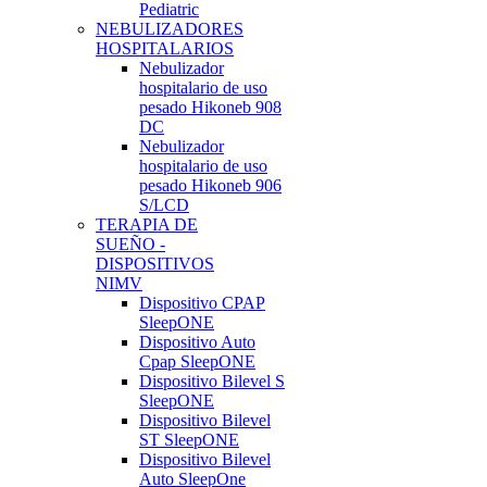
Pediatric
NEBULIZADORES
HOSPITALARIOS
Nebulizador
hospitalario de uso
pesado Hikoneb 908
DC
Nebulizador
hospitalario de uso
pesado Hikoneb 906
S/LCD
TERAPIA DE
SUEÑO -
DISPOSITIVOS
NIMV
Dispositivo CPAP
SleepONE
Dispositivo Auto
Cpap SleepONE
Dispositivo Bilevel S
SleepONE
Dispositivo Bilevel
ST SleepONE
Dispositivo Bilevel
Auto SleepOne