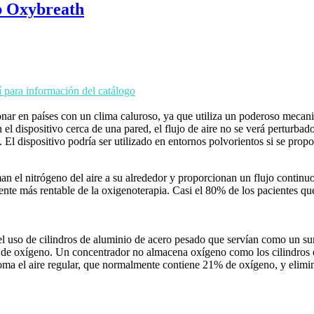
b Oxybreath
í para información del catálogo
en países con un clima caluroso, ya que utiliza un poderoso mecanismo
el dispositivo cerca de una pared, el flujo de aire no se verá perturbad
. El dispositivo podría ser utilizado en entornos polvorientos si se prop
an el nitrógeno del aire a su alrededor y proporcionan un flujo continu
ente más rentable de la oxigenoterapia. Casi el 80% de los pacientes q
 el uso de cilindros de aluminio de acero pesado que servían como un s
 de oxígeno. Un concentrador no almacena oxígeno como los cilindros 
oma el aire regular, que normalmente contiene 21% de oxígeno, y elimin