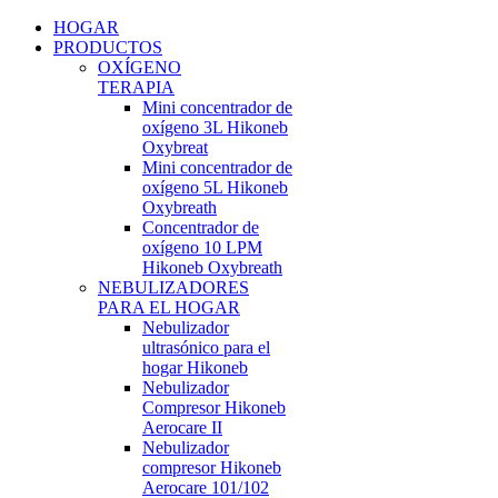
HOGAR
PRODUCTOS
OXÍGENO
TERAPIA
Mini concentrador de
oxígeno 3L Hikoneb
Oxybreat
Mini concentrador de
oxígeno 5L Hikoneb
Oxybreath
Concentrador de
oxígeno 10 LPM
Hikoneb Oxybreath
NEBULIZADORES
PARA EL HOGAR
Nebulizador
ultrasónico para el
hogar Hikoneb
Nebulizador
Compresor Hikoneb
Aerocare II
Nebulizador
compresor Hikoneb
Aerocare 101/102