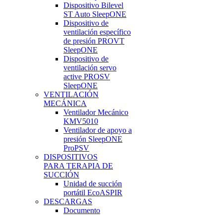
Dispositivo Bilevel
ST Auto SleepONE
Dispositivo de
ventilación específico
de presión PROVT
SleepONE
Dispositivo de
ventilación servo
active PROSV
SleepONE
VENTILACIÓN
MECÁNICA
Ventilador Mecánico
KMV5010
Ventilador de apoyo a
presión SleepONE
ProPSV
DISPOSITIVOS
PARA TERAPIA DE
SUCCIÓN
Unidad de succión
portátil EcoASPIR
DESCARGAS
Documento