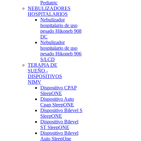
Pediatric
NEBULIZADORES
HOSPITALARIOS
Nebulizador
hospitalario de uso
pesado Hikoneb 908
DC
Nebulizador
hospitalario de uso
pesado Hikoneb 906
S/LCD
TERAPIA DE
SUEÑO -
DISPOSITIVOS
NIMV
Dispositivo CPAP
SleepONE
Dispositivo Auto
Cpap SleepONE
Dispositivo Bilevel S
SleepONE
Dispositivo Bilevel
ST SleepONE
Dispositivo Bilevel
Auto SleepOne