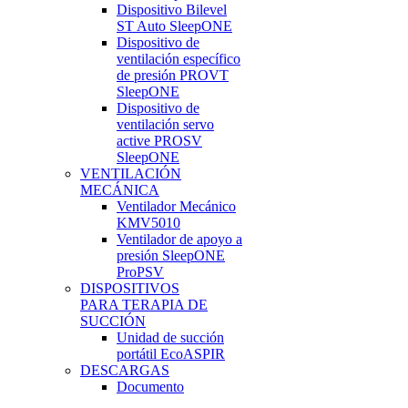
Dispositivo Bilevel
ST Auto SleepONE
Dispositivo de
ventilación específico
de presión PROVT
SleepONE
Dispositivo de
ventilación servo
active PROSV
SleepONE
VENTILACIÓN
MECÁNICA
Ventilador Mecánico
KMV5010
Ventilador de apoyo a
presión SleepONE
ProPSV
DISPOSITIVOS
PARA TERAPIA DE
SUCCIÓN
Unidad de succión
portátil EcoASPIR
DESCARGAS
Documento