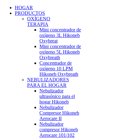
HOGAR
PRODUCTOS
OXÍGENO
TERAPIA
Mini concentrador de
oxígeno 3L Hikoneb
Oxybreat
Mini concentrador de
oxígeno 5L Hikoneb
Oxybreath
Concentrador de
oxígeno 10 LPM
Hikoneb Oxybreath
NEBULIZADORES
PARA EL HOGAR
Nebulizador
ultrasónico para el
hogar Hikoneb
Nebulizador
Compresor Hikoneb
Aerocare II
Nebulizador
compresor Hikoneb
Aerocare 101/102