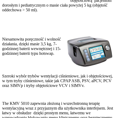
objętościową pacjentom
dorosłym i pediatrycznym o masie ciała powyżej 5 kg (objętość
oddechowa > 50 ml).
Niesamowita poręczność i wolność
działania, dzięki masie 3,5 kg, 7-
godzinnej baterii wewnętrznej i 15-
godzinnej baterii typu hotswap.
Szeroki wybór trybów wentylacji ciśnieniowe, jak i objętościowej,
w tym tryby ciśnieniowe, takie jak CPAP ASB, PSV, aPCV, PCV
oraz SIMVp i tryby objętościowe VCV i SIMVv.
The KMV 5010 zapewnia złożoną i wszechstronną terapię
wentylacyjną wraz z przyjaznym dla użytkownika interfejsem. Jest
łatwy w obsłudze dzięki prostym menu, łatwemu we
wprowadzaniu blokowaniu menu klinicznemu oraz bezpiecznemu