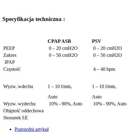
Specyfikacja techniczna :
CPAP ASB
PSV
PEEP
0 – 20 cmH2O
0 – 20 cmH2O
Zakres
0 – 50 cmH2O
0 – 50 cmH2O
IPAP
Częstość
4 – 40 bpm
Wyzw. wdechu
1 – 10 l/min,
1 – 10 l/min,
Auto
Auto
Wyzw. wydechu
10% - 90%, Auto
10% - 90%, Auto
Objętość oddechowa
Stosunek I:E
Poprzedni artykuł