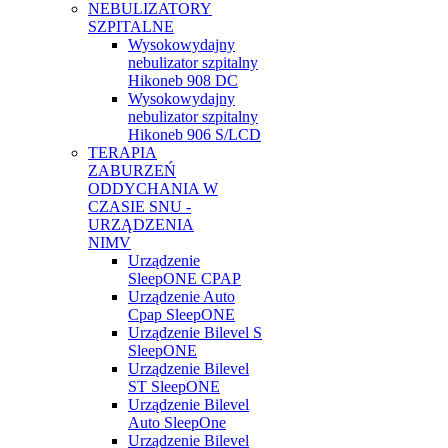
NEBULIZATORY
SZPITALNE
Wysokowydajny
nebulizator szpitalny
Hikoneb 908 DC
Wysokowydajny
nebulizator szpitalny
Hikoneb 906 S/LCD
TERAPIA
ZABURZEŃ
ODDYCHANIA W
CZASIE SNU -
URZĄDZENIA
NIMV
Urządzenie
SleepONE CPAP
Urządzenie Auto
Cpap SleepONE
Urządzenie Bilevel S
SleepONE
Urządzenie Bilevel
ST SleepONE
Urządzenie Bilevel
Auto SleepOne
Urządzenie Bilevel