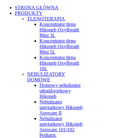
STRONA GŁÓWNA
PRODUKTY
TLENOTERAPIA
Koncentrator tlenu
Hikoneb OxyBreath
Mini 3L
Koncentrator tlenu
Hikoneb OxyBreath
Mini 5L
Koncentrator tlenu
Hikoneb OxyBreath
10L
NEBULIZATORY
DOMOWE
Domowy nebulizator
ultradźwiękowy
Hikoneb
Nebulizator
sprężarkowy Hikoneb
Aerocare II
Nebulizator
sprężarkowy Hikoneb
Aerocare 101/102
Pediatric