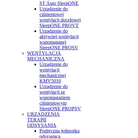
ST Auto SleepONE
Urządzenie do
ciśnieniowej
wentylacji docelowej
SleepONE PROVT
Urządzenie do
aktywnej wentylacji
wspomaganej
SleepONE PROSV
WENTYLACJA
MECHANICZNA
Urządzenie do
wentylacji
mechanicznej
KMV5010
Urządzenie do
wentylacji ze
wspomaganiem
ciśnieniowym
SleepONE PROPSV
URZĄDZENIA
TERAPII
ODSYSANIA
Podręczna jednostka
odsysająca