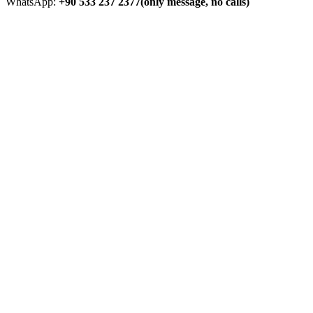
WhatsApp:
+90 533 237 2377(only message, no calls)