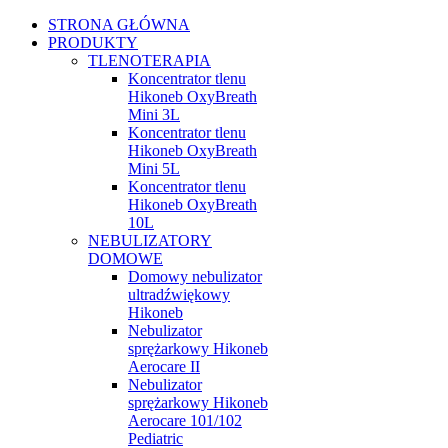
STRONA GŁÓWNA
PRODUKTY
TLENOTERAPIA
Koncentrator tlenu
Hikoneb OxyBreath
Mini 3L
Koncentrator tlenu
Hikoneb OxyBreath
Mini 5L
Koncentrator tlenu
Hikoneb OxyBreath
10L
NEBULIZATORY
DOMOWE
Domowy nebulizator
ultradźwiękowy
Hikoneb
Nebulizator
sprężarkowy Hikoneb
Aerocare II
Nebulizator
sprężarkowy Hikoneb
Aerocare 101/102
Pediatric