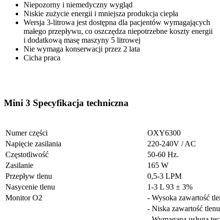
Niepozorny i niemedyczny wygląd
Niskie zużycie energii i mniejsza produkcja ciepła
Wersja 3-litrowa jest dostępna dla pacjentów wymagających
małego przepływu, co oszczędza niepotrzebne koszty energii
i dodatkową masę maszyny 5 litrowej
Nie wymaga konserwacji przez 2 lata
Cicha praca
Mini 3
Specyfikacja techniczna
Numer części
OXY6300
Napięcie zasilania
220-240V / AC
Częstotliwość
50-60 Hz.
Zasilanie
165 W
Przepływ tlenu
0,5-3 LPM
Nasycenie tlenu
1-3 L 93 ± 3%
Monitor O2
- Wysoka zawartość t
- Niska zawartość tl
- Wymagana usługa te