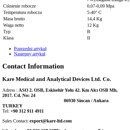
Ciśnienie robocze
0,07-0,09 Mpa
Temperatura robocza
5-40° C
Masa brutto
14,4 Kg
Waga netto
12 Kg
Typ
B
Klasa
II
Poprzedni artykuł
Następny artykuł
Contact Information
Kare Medical and Analytical Devices Ltd. Co.
Adress :
ASO 2. OSB, Eskisehir Yolu 42. Km Alcı OSB Mh,
2017. Cd. No: 24
06930 Sincan / Ankara
TURKEY
Tel:
+90 312 911 4911
Sales Contact:
export@kare-ltd.com