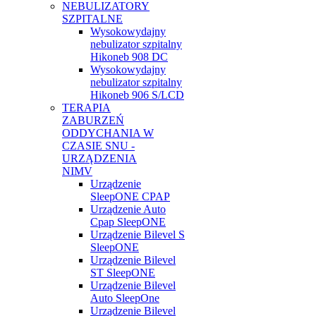
NEBULIZATORY
SZPITALNE
Wysokowydajny
nebulizator szpitalny
Hikoneb 908 DC
Wysokowydajny
nebulizator szpitalny
Hikoneb 906 S/LCD
TERAPIA
ZABURZEŃ
ODDYCHANIA W
CZASIE SNU -
URZĄDZENIA
NIMV
Urządzenie
SleepONE CPAP
Urządzenie Auto
Cpap SleepONE
Urządzenie Bilevel S
SleepONE
Urządzenie Bilevel
ST SleepONE
Urządzenie Bilevel
Auto SleepOne
Urządzenie Bilevel