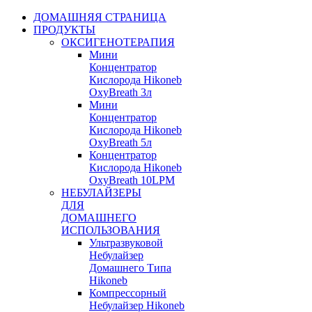
ДОМАШНЯЯ СТРАНИЦА
ПРОДУКТЫ
ОКСИГЕНОТЕРАПИЯ
Мини
Концентратор
Кислорода Hikoneb
OxyBreath 3л
Мини
Концентратор
Кислорода Hikoneb
OxyBreath 5л
Концентратор
Кислорода Hikoneb
OxyBreath 10LPM
НЕБУЛАЙЗЕРЫ
ДЛЯ
ДОМАШНЕГО
ИСПОЛЬЗОВАНИЯ
Ультразвуковой
Небулайзер
Домашнего Типа
Hikoneb
Компрессорный
Небулайзер Hikoneb