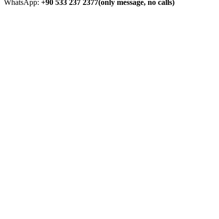
WhatsApp:
+90 533 237 2377(only message, no calls)