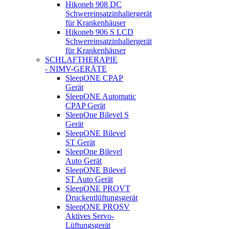
Hikoneb 908 DC
Schwereinsatzinhaliergerät
für Krankenhäuser
Hikoneb 906 S LCD
Schwereinsatzinhaliergerät
für Krankenhäuser
SCHLAFTHERAPIE
- NIMV-GERÄTE
SleepONE CPAP
Gerät
SleepONE Automatic
CPAP Gerät
SleepOne Bilevel S
Gerät
SleepONE Bilevel
ST Gerät
SleepOne Bilevel
Auto Gerät
SleepONE Bilevel
ST Auto Gerät
SleepONE PROVT
Druckentlüftungsgerät
SleepONE PROSV
Aktives Servo-
Lüftungsgerät