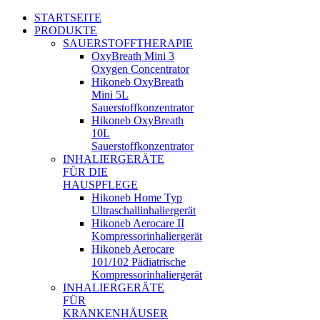
STARTSEITE
PRODUKTE
SAUERSTOFFTHERAPIE
OxyBreath Mini 3
Oxygen Concentrator
Hikoneb OxyBreath
Mini 5L
Sauerstoffkonzentrator
Hikoneb OxyBreath
10L
Sauerstoffkonzentrator
INHALIERGERÄTE
FÜR DIE
HAUSPFLEGE
Hikoneb Home Typ
Ultraschallinhaliergerät
Hikoneb Aerocare II
Kompressorinhaliergerät
Hikoneb Aerocare
101/102 Pädiatrische
Kompressorinhaliergerät
INHALIERGERÄTE
FÜR
KRANKENHÄUSER