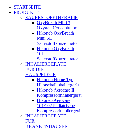
STARTSEITE
PRODUKTE
SAUERSTOFFTHERAPIE
OxyBreath Mini 3
Oxygen Concentrator
Hikoneb OxyBreath
Mini 5L
Sauerstoffkonzentrator
Hikoneb OxyBreath
10L
Sauerstoffkonzentrator
INHALIERGERÄTE
FÜR DIE
HAUSPFLEGE
Hikoneb Home Typ
Ultraschallinhaliergerät
Hikoneb Aerocare II
Kompressorinhaliergerät
Hikoneb Aerocare
101/102 Pädiatrische
Kompressorinhaliergerät
INHALIERGERÄTE
FÜR
KRANKENHÄUSER