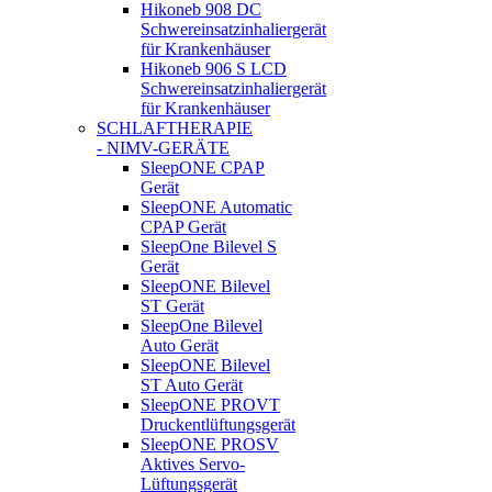
Hikoneb 908 DC
Schwereinsatzinhaliergerät
für Krankenhäuser
Hikoneb 906 S LCD
Schwereinsatzinhaliergerät
für Krankenhäuser
SCHLAFTHERAPIE
- NIMV-GERÄTE
SleepONE CPAP
Gerät
SleepONE Automatic
CPAP Gerät
SleepOne Bilevel S
Gerät
SleepONE Bilevel
ST Gerät
SleepOne Bilevel
Auto Gerät
SleepONE Bilevel
ST Auto Gerät
SleepONE PROVT
Druckentlüftungsgerät
SleepONE PROSV
Aktives Servo-
Lüftungsgerät