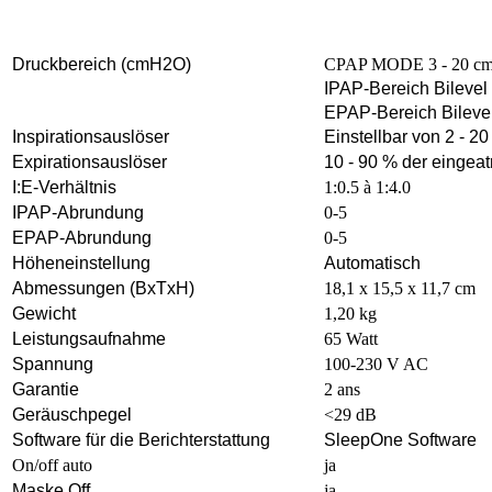
Druckbereich (cmH2O)
CPAP MODE 3 - 20 cmH
IPAP-Bereich Bilevel
EPAP-Bereich Bileve
Inspirationsauslöser
Einstellbar von 2 - 20
Expirationsauslöser
10 - 90 % der einge
I:E-Verhältnis
1:0.5 à 1:4.0
IPAP-Abrundung
0-5
EPAP-Abrundung
0-5
Höheneinstellung
Automatisch
Abmessungen (BxTxH)
18,1 x 15,5 x 11,7 cm
Gewicht
1,20 kg
Leistungsaufnahme
65 Watt
Spannung
100-230 V AC
Garantie
2 ans
Geräuschpegel
<29 dB
Software für die Berichterstattung
SleepOne Software
On/off auto
ja
Maske Off
ja