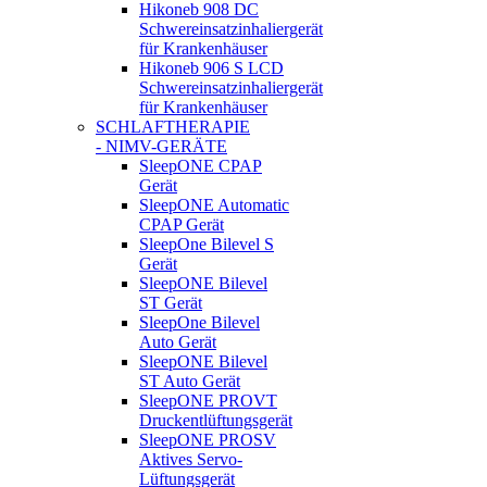
Hikoneb 908 DC
Schwereinsatzinhaliergerät
für Krankenhäuser
Hikoneb 906 S LCD
Schwereinsatzinhaliergerät
für Krankenhäuser
SCHLAFTHERAPIE
- NIMV-GERÄTE
SleepONE CPAP
Gerät
SleepONE Automatic
CPAP Gerät
SleepOne Bilevel S
Gerät
SleepONE Bilevel
ST Gerät
SleepOne Bilevel
Auto Gerät
SleepONE Bilevel
ST Auto Gerät
SleepONE PROVT
Druckentlüftungsgerät
SleepONE PROSV
Aktives Servo-
Lüftungsgerät