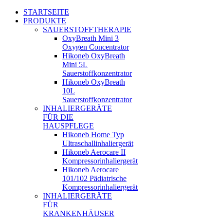
STARTSEITE
PRODUKTE
SAUERSTOFFTHERAPIE
OxyBreath Mini 3
Oxygen Concentrator
Hikoneb OxyBreath
Mini 5L
Sauerstoffkonzentrator
Hikoneb OxyBreath
10L
Sauerstoffkonzentrator
INHALIERGERÄTE
FÜR DIE
HAUSPFLEGE
Hikoneb Home Typ
Ultraschallinhaliergerät
Hikoneb Aerocare II
Kompressorinhaliergerät
Hikoneb Aerocare
101/102 Pädiatrische
Kompressorinhaliergerät
INHALIERGERÄTE
FÜR
KRANKENHÄUSER